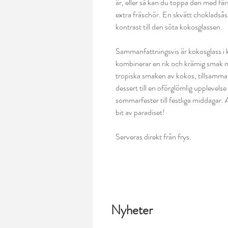
är, eller så kan du toppa den med fär
extra fräschör. En skvätt chokladsås 
kontrast till den söta kokosglassen.
Sammanfattningsvis är kokosglass i k
kombinerar en rik och krämig smak 
tropiska smaken av kokos, tillsamma
dessert till en oförglömlig upplevelse 
sommarfester till festliga middagar. 
bit av paradiset!
Serveras direkt från frys.
Nyheter