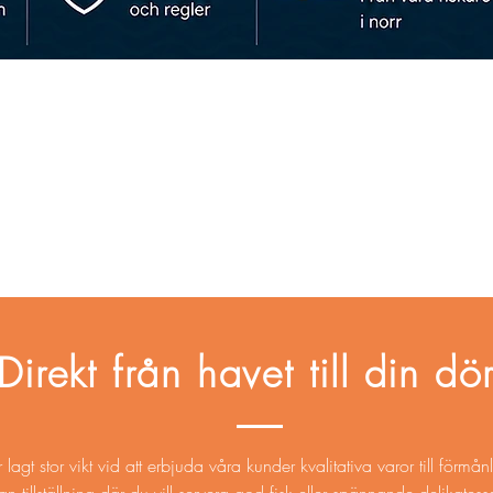
Snabbvisning
Direkt från havet till din dö
 lagt stor vikt vid att erbjuda våra kunder kvalitativa varor till förm