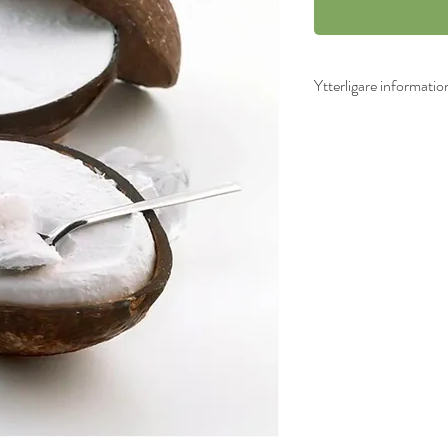
Ytterligare informatio
Ingredienser i sorbet 
SKUMMJÖLK, socker, v
glukosfruktossirap, k
kokos (3,7%), LA
emulgeringsmedel
: E471, E471, E4100.
, articifiella aromer. 
nötter, vete, soja och 