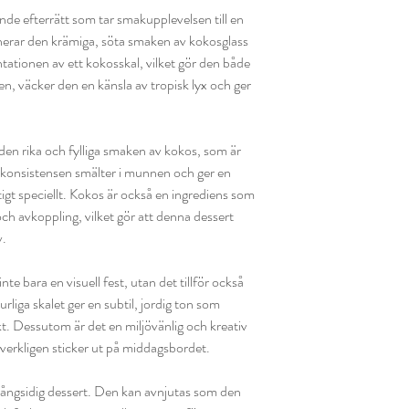
ande efterrätt som tar smakupplevelsen till en
nerar den krämiga, söta smaken av kokosglass
tationen av ett kokosskal, vilket gör den både
en, väcker den en känsla av tropisk lyx och ger
den rika och fylliga smaken av kokos, som är
a konsistensen smälter i munnen och ger en
ktigt speciellt. Kokos är också en ingrediens som
h avkoppling, vilket gör att denna dessert
v.
inte bara en visuell fest, utan det tillför också
liga skalet ger en subtil, jordig ton som
t. Dessutom är det en miljövänlig och kreativ
 verkligen sticker ut på middagsbordet.
mångsidig dessert. Den kan avnjutas som den