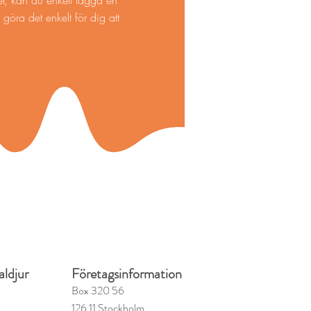
ser, kan du enkelt lägga en
 göra det enkelt för dig att
aldjur
Företagsinformation
Box 320 56
126 11 Stockholm