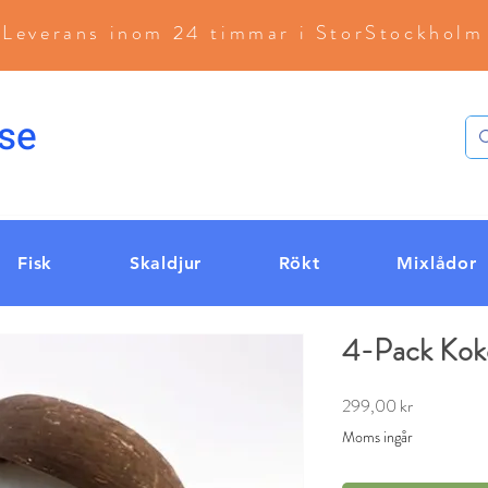
Leverans inom 24 timmar i StorStockholm
se
Fisk
Skaldjur
Rökt
Mixlådor
4-Pack Koko
Pris
299,00 kr
Moms ingår