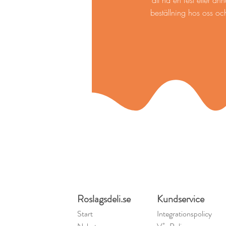
att ha en fest eller an
beställning
hos oss och
Roslagsdeli.se
Kundservice
Start
Integrationspolicy