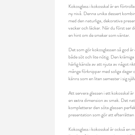
Kokosglass i kokosskal är en förtroll
ny nivå. Denna unika dessert kombi
med den naturliga, dekorativa presen
vacker och läcker. När du först ser d
en hint om de smaker som väntar.
Det som gör kokosglassen så god är 
både söt och lite nötig. Den krämig
härlig känsla av att njuta av något ri
många förknippar med soliga dagar oc
känns som en liten semester i sig själ
Att servera glassen i ett kokosskal är 
en extra dimension av smak. Det natur
kompletterar den söta glassen perfek
presentation som gör att efterrätten
Kokosglass i kokosskal är också en 