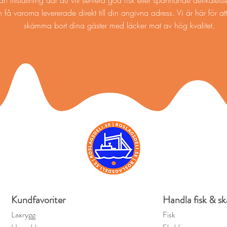
nan tillställning där du vill servera god fisk eller spännande delikates
 få varorna levererade direkt till din angivna adress. Vi är här för att
skämma bort dina gäster med läcker mat av hög kvalitet.
Kundfavoriter
Handla fisk & sk
Laxrygg
Fisk