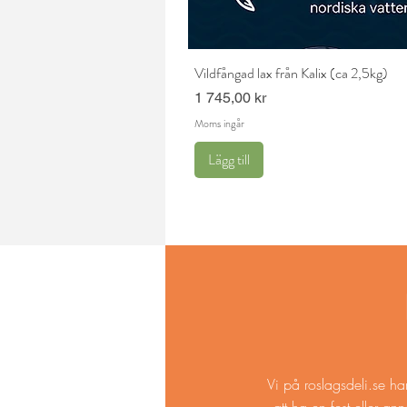
Vildfångad lax från Kalix (ca 2,5kg)
Pris
1 745,00 kr
Moms ingår
Lägg till
Vi på
roslagsdeli.se
har