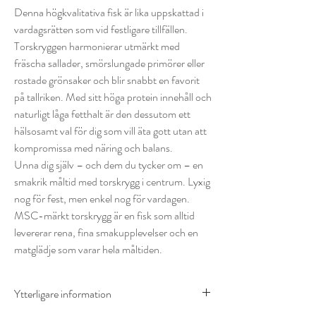
Denna högkvalitativa fisk är lika uppskattad i
vardagsrätten som vid festligare tillfällen.
Torskryggen harmonierar utmärkt med
fräscha sallader, smörslungade primörer eller
rostade grönsaker och blir snabbt en favorit
på tallriken. Med sitt höga protein innehåll och
naturligt låga fetthalt är den dessutom ett
hälsosamt val för dig som vill äta gott utan att
kompromissa med näring och balans.
Unna dig själv – och dem du tycker om – en
smakrik måltid med torskrygg i centrum. Lyxig
nog för fest, men enkel nog för vardagen.
MSC-märkt torskrygg är en fisk som alltid
levererar rena, fina smakupplevelser och en
matglädje som varar hela måltiden.
Ytterligare information