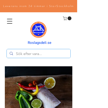
Leverans inom 24 timmar i StorStockholm
Roslagsdeli
.
se