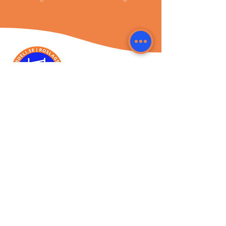
Roslagsdeli.se
Start
Nyheter
Vilka är vi?
Kontakt
Kundservice
Integrationspolicy
Vår Policy