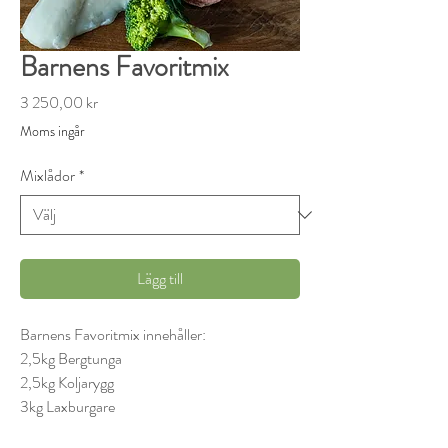
Barnens Favoritmix
Pris
3 250,00 kr
Moms ingår
Mixlådor
*
Lägg till
Barnens Favoritmix innehåller:
2,5kg Bergtunga
2,5kg Koljarygg
3kg Laxburgare