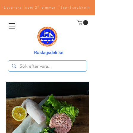
Leverans inom 24 timmar i StorStockholm
Roslagsdeli
.
se