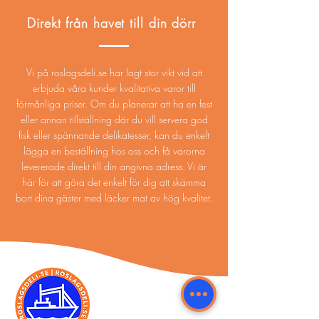
Direkt från havet till din dörr
Vi på
roslagsdeli.se
har lagt stor vikt vid att
erbjuda våra kunder kvalitativa varor till
förmånliga priser. Om du planerar att ha en fest
eller annan tillställning där du vill servera god
fisk eller spännande delikatesser, kan du enkelt
lägga en
beställning
hos oss och få varorna
levererade direkt till din angivna adress. Vi är
här för att göra det enkelt för dig att skämma
bort dina gäster med läcker mat av hög kvalitet.