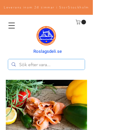
Leverans inom 24 timmar i StorStockholm
Roslagsdeli
.
se