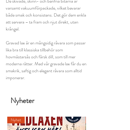
De skivade, skinn- och benfria bitarna är
varsamt vakuumförpackade, vilket bevarar
både smak och konsistens. Det gör dem enkla
att servera – ta fram och njut direkt, utan
krångel.
Gravad lax är en mångsidig råvara som passar
lika bra till klassiska tillbehör som
hovmästarsås och färsk dill, som till mer
moderna rätter. Med vår gravade lax får du en
smakrik, saftig och elegant råvara som alltid
imponerar.
Nyheter
Nyhet
Nyhet