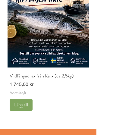
Vildfångad lax från Kalix (ca 2,5kg)
Havsabborre (2,5kg)
Pris
Pris
1 745,00 kr
1 245,00 kr
Moms ingår
Moms ingår
Lägg till
Lägg till